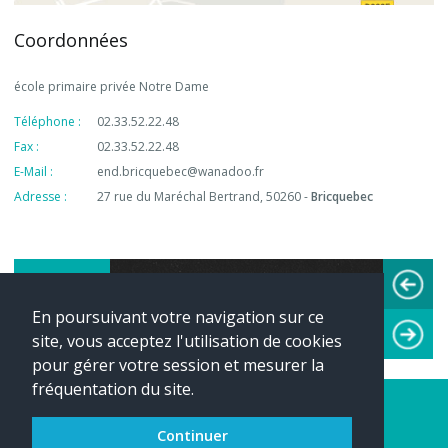
Coordonnées
école primaire privée Notre Dame
Téléphone :
02.33.52.22.48
Fax :
02.33.52.22.48
E-Mail :
end.bricquebec@wanadoo.fr
Adresse :
27 rue du Maréchal Bertrand, 50260 -
Bricquebec
Top Rubriques
En poursuivant votre navigation sur ce
archives CE1
site, vous acceptez l'utilisation de cookies
ACTUALITES
CM2
T
pour gérer votre session et mesurer la
fréquentation du site.
Accueil
Mentions Légales
Continuer
Liste complète des articles
Websco