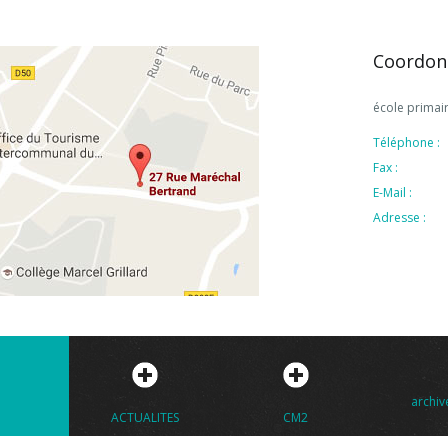
Coordon
école primai
Téléphone :
Fax :
E-Mail :
Adresse :
archives CE1
S
CM2
TPS / PS