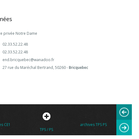
nées
re privée Notre Dame
02.33.52.22.48
02.33.52.22.48
end.bricquebec@wanadoo.fr
27 rue du Maréchal Bertrand, 50260 -
Bricquebec
archives TPS PS
2016 2017 2018
Menu cant